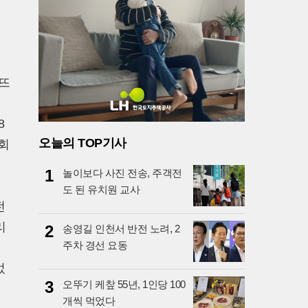
 뜨
8
오늘의 TOP기사
회
1
놀이보다 사진 전송, 주객전
도 된 유치원 교사
전
리
2
송영길 인천서 반전 노려, 2
주차 경선 요동
귀
었
3
오뚜기 케챂 55년, 1인당 100
개씩 먹었다