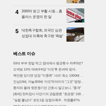
4
2000억 받고 부활 시동…홈
플러스 운명의 한 달
5
대한축구협회, 외국인 심판
성접대 의혹에 축구팬 ‘폭발’
베스트 이슈
50대 부부 한알 먹고 침대에서 평균횟수 하루5번?
도박빚 10억 여배우K양 '이것'후 돈벼락 맞아..
백만원 있다면 당장 "이종목" 사라! 최소 1000배 이상 증가...충격!!
인삼10배, 마늘300배 '이것'먹자마자 "그곳" 땅땅해져..헉!
환자와 몰래 뒷돈챙기던 간호사 알고보니.."충격"
[화제] 천하장사 이만기의 관절튼튼 "호관원" 100%당첨 혜택 난리나!!
"농협 뿔났다" 로또1등 당첨자폭주.. 적중률87%