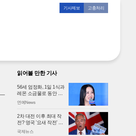
기사제보
고충처리
읽어볼 만한 기사
56세 엄정화, 1일 1식과
레몬 소금물로 동안 완
성
연예News
2차 대전 이후 최대 작
전? 영국 '요새 작전' 논
란
국제뉴스