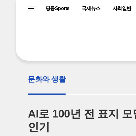
전
딩동Sports
국제뉴스
사회일반
체
기
사
보
기
문화와 생활
AI로 100년 전 표지 
인기