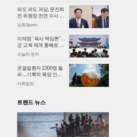
파도 파도 괴담, 문진희
전 위원장 전면 수사 불
가피
딩동Sports
이재명 "육사 책임론"…
군 교육 체계 통째로 바
꾼다
오늘의 정치
온열질환자 2200명 돌
파…기록적 폭염 인명
피해
사회일반
트렌드 뉴스