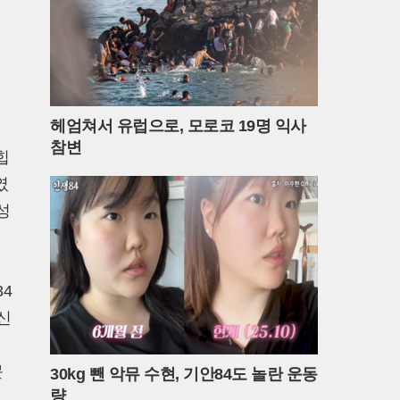
헤엄쳐서 유럽으로, 모로코 19명 익사
치
참변
힙
였
성
4
신
문
30kg 뺀 악뮤 수현, 기안84도 놀란 운동
량