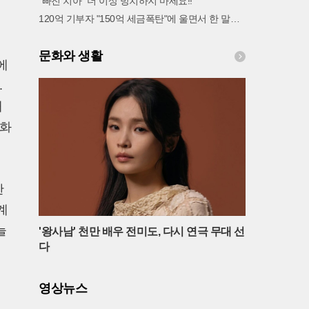
"빠진 치아" 더 이상 방치하지 마세요!!
120억 기부자 "150억 세금폭탄"에 울면서 한 말이..!
문화와 생활
에
.
해
문화
한
계
늘
'왕사남' 천만 배우 전미도, 다시 연극 무대 선
다
영상뉴스