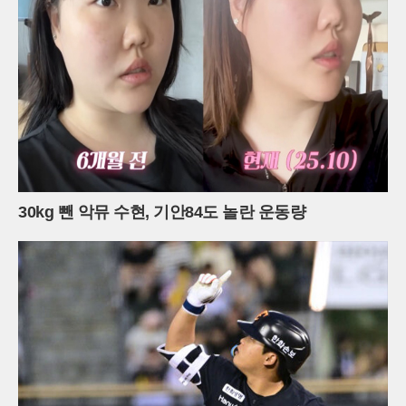
30kg 뺀 악뮤 수현, 기안84도 놀란 운동량