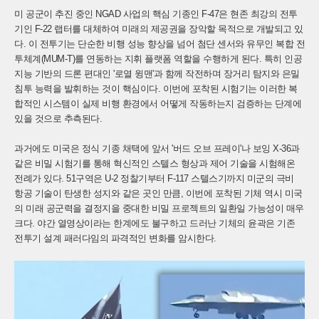
미 공군이 추진 중인 NGAD 사업의 핵심 기종인 F-47은 현존 최강의 전투
기인 F-22 랩터를 대체하여 미래의 제공권을 장악할 목적으로 개발되고 있
다. 이 전투기는 단순한 비행 성능 향상을 넘어 첨단 센서와 유무인 복합 전
투체계(MUM-T)를 연동하는 지휘 플랫폼 역할을 수행하게 된다. 특히 인공
지능 기반의 드론 편대인 '로열 윙맨'과 함께 작전하며 장거리 탐지와 은밀
침투 능력을 발휘하는 것이 핵심이다. 이번에 포착된 시험기는 이러한 복
합적인 시스템이 실제 비행 환경에서 어떻게 작동하는지 검증하는 단계에
있을 것으로 추측된다.
과거에도 미국은 정식 기종 채택에 앞서 '버드 오브 프레이'나 보잉 X-36과
같은 비밀 시험기를 통해 혁신적인 스텔스 형상과 제어 기술을 시험해온
전례가 있다. 51구역은 U-2 정찰기부터 F-117 스텔스기까지 미군의 극비
항공 기술이 탄생한 성지와 같은 곳인 만큼, 이번에 포착된 기체 역시 미국
의 미래 공군력을 결정지을 중대한 비밀 프로젝트의 일환일 가능성이 매우
크다. 야간 열영상이라는 한계에도 불구하고 드러난 기체의 윤곽은 기존
전투기 설계 패러다임의 파격적인 변화를 암시한다.