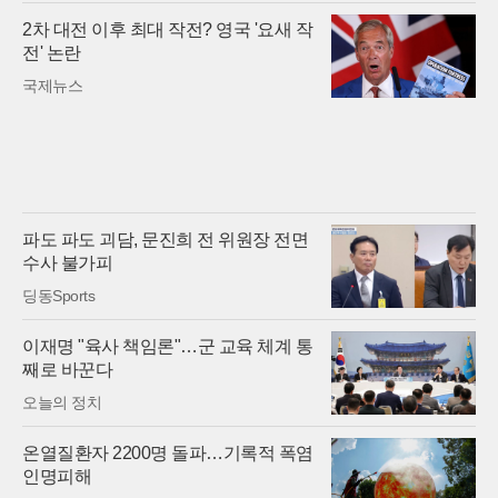
2차 대전 이후 최대 작전? 영국 '요새 작
전' 논란
국제뉴스
파도 파도 괴담, 문진희 전 위원장 전면
수사 불가피
딩동Sports
이재명 "육사 책임론"…군 교육 체계 통
째로 바꾼다
오늘의 정치
온열질환자 2200명 돌파…기록적 폭염
인명피해