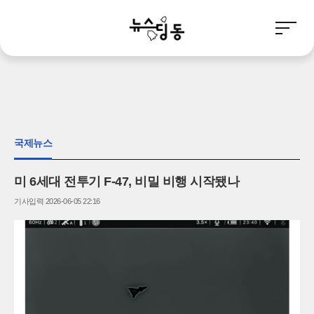
주
요
서
비
스
메
뉴
펼
국제뉴스
치
기
미 6세대 전투기 F-47, 비밀 비행 시작됐나
기사입력 2026-06-05 22:16