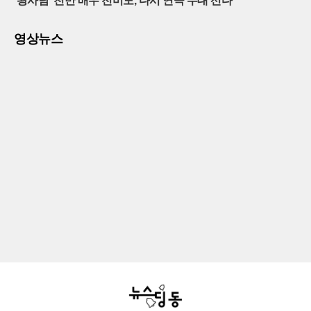
'왕사남' 천만 배우 전미도, 다시 연극 무대 선다
영상뉴스