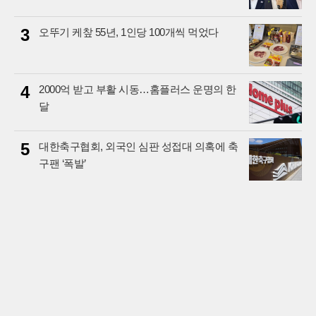
3
오뚜기 케챂 55년, 1인당 100개씩 먹었다
4
2000억 받고 부활 시동…홈플러스 운명의 한
달
5
대한축구협회, 외국인 심판 성접대 의혹에 축
구팬 ‘폭발’