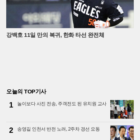
강백호 11일 만의 복귀, 한화 타선 완전체
오늘의 TOP기사
1
놀이보다 사진 전송, 주객전도 된 유치원 교사
2
송영길 인천서 반전 노려, 2주차 경선 요동